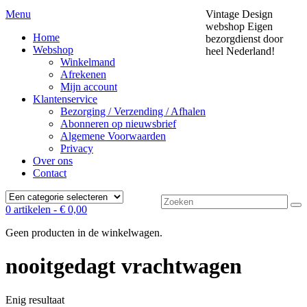
Menu
Vintage Design
webshop
Eigen
Home
bezorgdienst door
Webshop
heel Nederland!
Winkelmand
Afrekenen
Mijn account
Klantenservice
Bezorging / Verzending / Afhalen
Abonneren op nieuwsbrief
Algemene Voorwaarden
Privacy
Over ons
Contact
Zoek
0 artikelen -
€
0,00
naar:
Geen producten in de winkelwagen.
nooitgedagt vrachtwagen
Enig resultaat