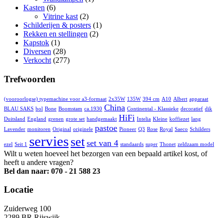
Kasten
(6)
Vitrine kast
(2)
Schilderijen & posters
(1)
Rekken en stellingen
(2)
Kapstok
(1)
Diversen
(28)
Verkocht
(277)
Trefwoorden
(vooroorlogse) typemachine voor a3-formaat
2x35W
135W
394 cm
A10
Albert
apparaat
China
BLAU SAKS
bol
Bone
Boomstam
ca.1930
Continental - Klassieke
decoratief
dik
HiFi
Duitsland
England
grenen
grote set
handgemaakt
Intelia
Kleine
koffiezet
lang
pastoe
Lavender
monitoren
Original
originele
Pioneer
Q3
Rose
Royal
Saeco
Schilders
servies
set
set van 4
ezel
Seit 1
standaards
super
Thonet
zeldzaam model
Wilt u weten hoeveel het bezorgen van een bepaald artikel kost, of
heeft u andere vragen?
Bel dan naar: 070 - 21 588 23
Locatie
Zuiderweg 100
2289 BR Rijswijk