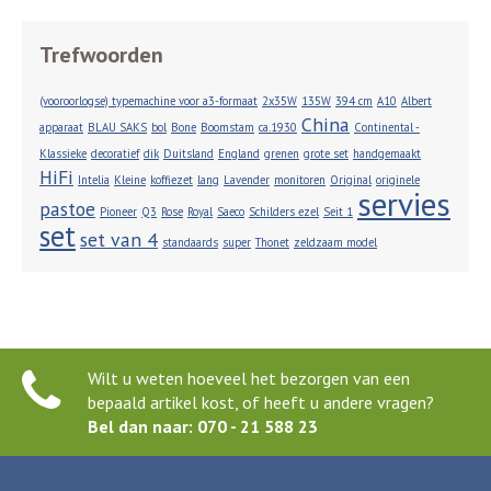
Trefwoorden
(vooroorlogse) typemachine voor a3-formaat
2x35W
135W
394 cm
A10
Albert
China
apparaat
BLAU SAKS
bol
Bone
Boomstam
ca.1930
Continental -
Klassieke
decoratief
dik
Duitsland
England
grenen
grote set
handgemaakt
HiFi
Intelia
Kleine
koffiezet
lang
Lavender
monitoren
Original
originele
servies
pastoe
Pioneer
Q3
Rose
Royal
Saeco
Schilders ezel
Seit 1
set
set van 4
standaards
super
Thonet
zeldzaam model
Wilt u weten hoeveel het bezorgen van een
bepaald artikel kost, of heeft u andere vragen?
Bel dan naar: 070 - 21 588 23