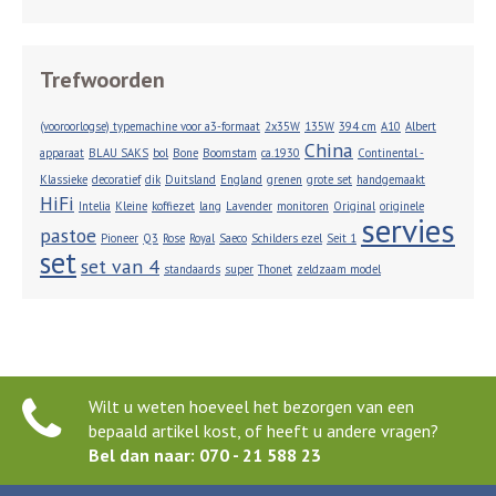
Trefwoorden
(vooroorlogse) typemachine voor a3-formaat
2x35W
135W
394 cm
A10
Albert
China
apparaat
BLAU SAKS
bol
Bone
Boomstam
ca.1930
Continental -
Klassieke
decoratief
dik
Duitsland
England
grenen
grote set
handgemaakt
HiFi
Intelia
Kleine
koffiezet
lang
Lavender
monitoren
Original
originele
servies
pastoe
Pioneer
Q3
Rose
Royal
Saeco
Schilders ezel
Seit 1
set
set van 4
standaards
super
Thonet
zeldzaam model
Wilt u weten hoeveel het bezorgen van een
bepaald artikel kost, of heeft u andere vragen?
Bel dan naar: 070 - 21 588 23