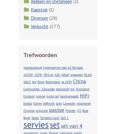
Rekken en stellingen
(2)
Kapstok
(1)
Diversen
(28)
Verkocht
(277)
Trefwoorden
(vooroorlogse) typemachine voor a3-formaat
2x35W
135W
394 cm
A10
Albert
apparaat
BLAU
China
SAKS
bol
Bone
Boomstam
ca.1930
Continental - Klassieke
decoratief
dik
Duitsland
HiFi
England
grenen
grote set
handgemaakt
Intelia
Kleine
koffiezet
lang
Lavender
monitoren
pastoe
Original
originele
Pioneer
Q3
Rose
Royal
Saeco
Schilders ezel
Seit 1
servies
set
set van 4
standaards
super
Thonet
zeldzaam model