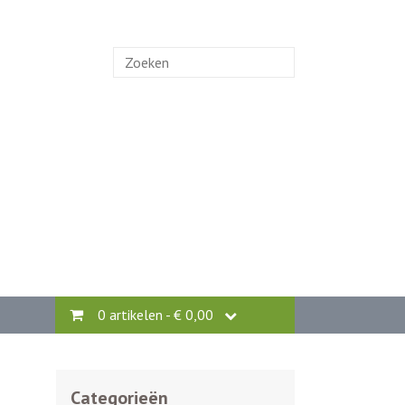
Zoek
naar:
0 artikelen -
€
0,00
Categorieën