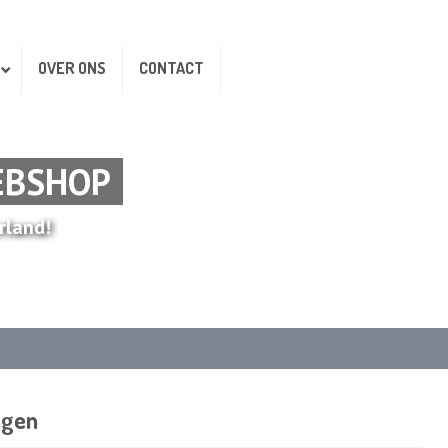
OVER ONS
CONTACT
EBSHOP
rland!
ngen