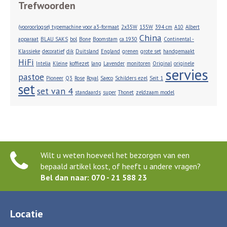
Trefwoorden
(vooroorlogse) typemachine voor a3-formaat
2x35W
135W
394 cm
A10
Albert
China
apparaat
BLAU SAKS
bol
Bone
Boomstam
ca.1930
Continental -
Klassieke
decoratief
dik
Duitsland
England
grenen
grote set
handgemaakt
HiFi
Intelia
Kleine
koffiezet
lang
Lavender
monitoren
Original
originele
servies
pastoe
Pioneer
Q3
Rose
Royal
Saeco
Schilders ezel
Seit 1
set
set van 4
standaards
super
Thonet
zeldzaam model
Wilt u weten hoeveel het bezorgen van een
bepaald artikel kost, of heeft u andere vragen?
Bel dan naar: 070 - 21 588 23
Locatie