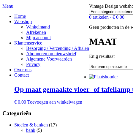
Menu
Vintage Design webs
Home
0 artikelen -
€
0,00
Webshop
Winkelmand
Geen producten in de 
Afrekenen
Mijn account
MAAT
Klantenservice
Bezorging / Verzending / Afhalen
Abonneren op nieuwsbrief
Enig resultaat
Algemene Voorwaarden
Privacy
Over ons
Contact
Op maat gemaakte vloer- of tafellamp u
€
0,00
Toevoegen aan winkelwagen
Categorieën
Stoelen & banken
(17)
bank
(5)