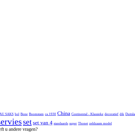
China
AU SAKS
bol
Bone
Boomstam
ca.1930
Continental - Klassieke
decoratief
dik
Duitsl
servies
set
set van 4
standaards
super
Thonet
zeldzaam model
eft u andere vragen?