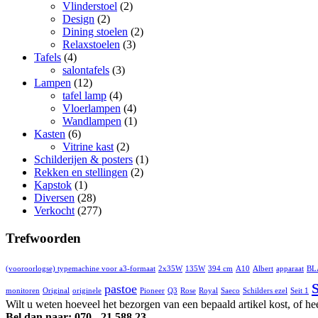
Vlinderstoel
(2)
Design
(2)
Dining stoelen
(2)
Relaxstoelen
(3)
Tafels
(4)
salontafels
(3)
Lampen
(12)
tafel lamp
(4)
Vloerlampen
(4)
Wandlampen
(1)
Kasten
(6)
Vitrine kast
(2)
Schilderijen & posters
(1)
Rekken en stellingen
(2)
Kapstok
(1)
Diversen
(28)
Verkocht
(277)
Trefwoorden
(vooroorlogse) typemachine voor a3-formaat
2x35W
135W
394 cm
A10
Albert
apparaat
BL
pastoe
monitoren
Original
originele
Pioneer
Q3
Rose
Royal
Saeco
Schilders ezel
Seit 1
Wilt u weten hoeveel het bezorgen van een bepaald artikel kost, of he
Bel dan naar: 070 - 21 588 23