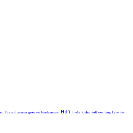
HiFi
and
England
grenen
grote set
handgemaakt
Intelia
Kleine
koffiezet
lang
Lavender