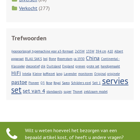
Verkocht
(277)
Trefwoorden
(vooroorlogse) typemachine voor a3-formaat
2x35W
135W
394 cm
A10
Albert
China
apparaat
BLAU SAKS
bol
Bone
Boomstam
ca.1930
Continental -
Klassieke
decoratief
dik
Duitsland
England
grenen
grote set
handgemaakt
HiFi
Intelia
Kleine
koffiezet
lang
Lavender
monitoren
Original
originele
servies
pastoe
Pioneer
Q3
Rose
Royal
Saeco
Schilders ezel
Seit 1
set
set van 4
standaards
super
Thonet
zeldzaam model
Wilt u weten hoeveel het bezorgen van een
bepaald artikel kost, of heeft u andere vragen?