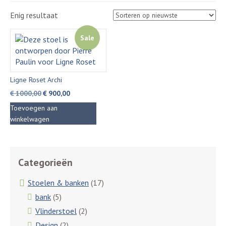
Enig resultaat
Sale
Ligne Roset Archi
Oorspronkelijke
Huidige
€
1000,00
€
900,00
prijs
prijs
Toevoegen aan
was:
is:
winkelwagen
€ 1000,00.
€ 900,00.
Categorieën
Stoelen & banken
(17)
bank
(5)
Vlinderstoel
(2)
Design
(2)