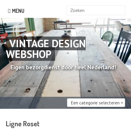
Zoek
MENU
naar:
VINTAGE DESIGN
WEBSHOP
Eigen bezorgdienst door heel Nederland!
Een categorie selecteren
Ligne Roset