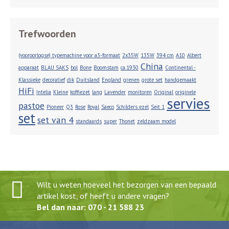
Trefwoorden
(vooroorlogse) typemachine voor a3-formaat
2x35W
135W
394 cm
A10
Albert
China
apparaat
BLAU SAKS
bol
Bone
Boomstam
ca.1930
Continental -
Klassieke
decoratief
dik
Duitsland
England
grenen
grote set
handgemaakt
HiFi
Intelia
Kleine
koffiezet
lang
Lavender
monitoren
Original
originele
servies
pastoe
Pioneer
Q3
Rose
Royal
Saeco
Schilders ezel
Seit 1
set
set van 4
standaards
super
Thonet
zeldzaam model
Wilt u weten hoeveel het bezorgen van een bepaald
artikel kost, of heeft u andere vragen?
Bel dan naar: 070 - 21 588 23