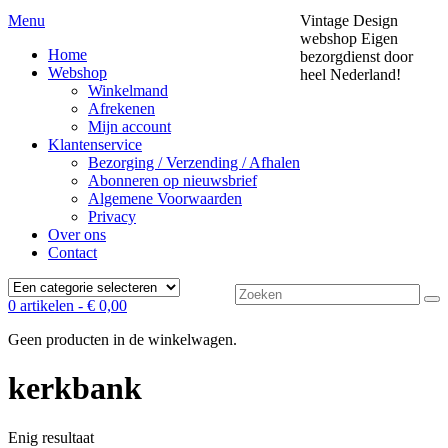
Menu
Vintage Design
webshop
Eigen
Home
bezorgdienst door
Webshop
heel Nederland!
Winkelmand
Afrekenen
Mijn account
Klantenservice
Bezorging / Verzending / Afhalen
Abonneren op nieuwsbrief
Algemene Voorwaarden
Privacy
Over ons
Contact
Zoek
0 artikelen -
€
0,00
naar:
Geen producten in de winkelwagen.
kerkbank
Enig resultaat