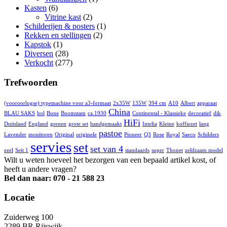
Kasten
(6)
Vitrine kast
(2)
Schilderijen & posters
(1)
Rekken en stellingen
(2)
Kapstok
(1)
Diversen
(28)
Verkocht
(277)
Trefwoorden
(vooroorlogse) typemachine voor a3-formaat
2x35W
135W
394 cm
A10
Albert
apparaat
China
BLAU SAKS
bol
Bone
Boomstam
ca.1930
Continental - Klassieke
decoratief
dik
HiFi
Duitsland
England
grenen
grote set
handgemaakt
Intelia
Kleine
koffiezet
lang
pastoe
Lavender
monitoren
Original
originele
Pioneer
Q3
Rose
Royal
Saeco
Schilders
servies
set
set van 4
ezel
Seit 1
standaards
super
Thonet
zeldzaam model
Wilt u weten hoeveel het bezorgen van een bepaald artikel kost, of
heeft u andere vragen?
Bel dan naar: 070 - 21 588 23
Locatie
Zuiderweg 100
2289 BR Rijswijk