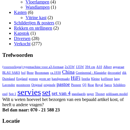
Vloerlampen
(4)
Wandlampen
(1)
Kasten
(6)
Vitrine kast
(2)
Schilderijen & posters
(1)
Rekken en stellingen
(2)
Kapstok
(1)
Diversen
(28)
Verkocht
(277)
Trefwoorden
(vooroorlogse) typemachine voor a3-formaat
2x35W
135W
394 cm
A10
Albert
apparaat
China
BLAU SAKS
bol
Bone
Boomstam
ca.1930
Continental - Klassieke
decoratief
dik
HiFi
Duitsland
England
grenen
grote set
handgemaakt
Intelia
Kleine
koffiezet
lang
pastoe
Lavender
monitoren
Original
originele
Pioneer
Q3
Rose
Royal
Saeco
Schilders
servies
set
set van 4
ezel
Seit 1
standaards
super
Thonet
zeldzaam model
Wilt u weten hoeveel het bezorgen van een bepaald artikel kost, of
heeft u andere vragen?
Bel dan naar: 070 - 21 588 23
Locatie