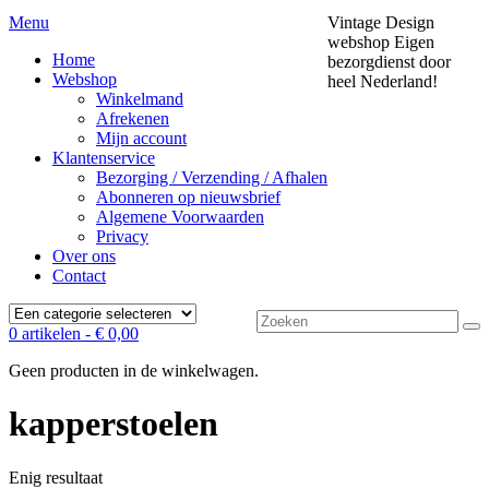
Menu
Vintage Design
webshop
Eigen
Home
bezorgdienst door
Webshop
heel Nederland!
Winkelmand
Afrekenen
Mijn account
Klantenservice
Bezorging / Verzending / Afhalen
Abonneren op nieuwsbrief
Algemene Voorwaarden
Privacy
Over ons
Contact
Zoek
0 artikelen -
€
0,00
naar:
Geen producten in de winkelwagen.
kapperstoelen
Enig resultaat