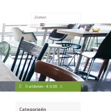
Zoek
naar:
0 artikelen -
€
0,00
Categorieën