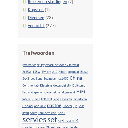
Rekken en stellingen
(2)
Kapstok
(1)
Diversen
(28)
Verkocht
(277)
Trefwoorden
(vooroorlogse) typemachine voor a3-formaat
2x35W
135W
394 cm
A10
Albert
apparaat
BLAU
China
SAKS
bol
Bone
Boomstam
ca.1930
Continental - Klassieke
decoratief
dik
Duitsland
HiFi
England
grenen
grote set
handgemaakt
Intelia
Kleine
koffiezet
lang
Lavender
monitoren
pastoe
Original
originele
Pioneer
Q3
Rose
Royal
Saeco
Schilders ezel
Seit 1
servies
set
set van 4
standaards
super
Thonet
zeldzaam model