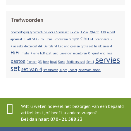
Trefwoorden
(vooroorlogse) typemachine voor a3-formaat
2x35W
135W
394 cm
A10
Albert
China
apparaat
BLAU SAKS
bol
Bone
Boomstam
ca.1930
Continental -
Klassieke
decoratief
dik
Duitsland
England
grenen
grote set
handgemaakt
HiFi
Intelia
Kleine
koffiezet
lang
Lavender
monitoren
Original
originele
servies
pastoe
Pioneer
Q3
Rose
Royal
Saeco
Schilders ezel
Seit 1
set
set van 4
standaards
super
Thonet
zeldzaam model
Wilt u weten hoeveel het bezorgen van een bepaald
artikel kost, of heeft u andere vragen?
Bel dan naar: 070 - 21 588 23