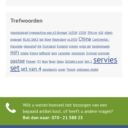
Trefwoorden
(vooroorlogse) typemachine voor a3-formaat
2x35W
135W
394 cm
A10
Albert
China
apparaat
BLAU SAKS
bol
Bone
Boomstam
ca.1930
Continental -
Klassieke
decoratief
dik
Duitsland
England
grenen
grote set
handgemaakt
HiFi
Intelia
Kleine
koffiezet
lang
Lavender
monitoren
Original
originele
servies
pastoe
Pioneer
Q3
Rose
Royal
Saeco
Schilders ezel
Seit 1
set
set van 4
standaards
super
Thonet
zeldzaam model
Wilt u weten hoeveel het bezorgen van een
bepaald artikel kost, of heeft u andere vragen?
Bel dan naar: 070 - 21 588 23