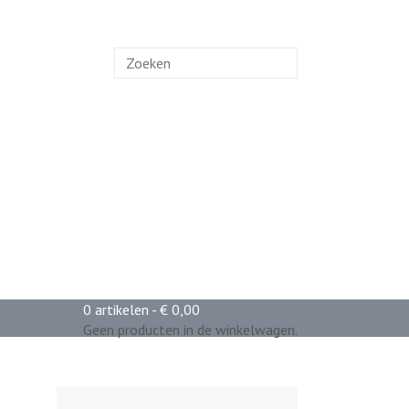
Zoek
naar:
0 artikelen -
€
0,00
Geen producten in de winkelwagen.