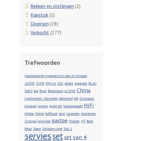
Rekken en stellingen
(2)
Kapstok
(1)
Diversen
(28)
Verkocht
(277)
Trefwoorden
(vooroorlogse) typemachine voor a3-formaat
2x35W
135W
394 cm
A10
Albert
apparaat
BLAU
China
SAKS
bol
Bone
Boomstam
ca.1930
Continental - Klassieke
decoratief
dik
Duitsland
HiFi
England
grenen
grote set
handgemaakt
Intelia
Kleine
koffiezet
lang
Lavender
monitoren
pastoe
Original
originele
Pioneer
Q3
Rose
Royal
Saeco
Schilders ezel
Seit 1
servies
set
set van 4