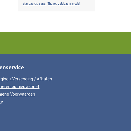
standaards
super
Thonet
zeldzaam model
enservice
ging / Verzending / Afhalen
neren op nieuwsbrief
mene Voorwaarden
cy