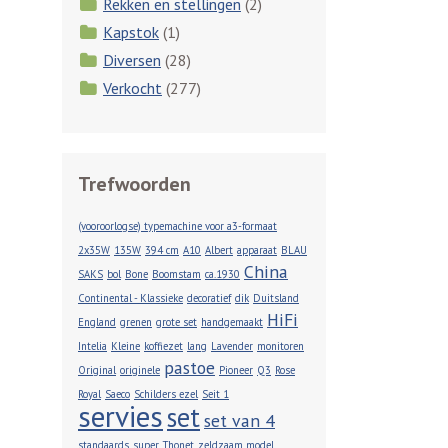
Rekken en stellingen
(2)
Kapstok
(1)
Diversen
(28)
Verkocht
(277)
Trefwoorden
(vooroorlogse) typemachine voor a3-formaat
2x35W
135W
394 cm
A10
Albert
apparaat
BLAU
China
SAKS
bol
Bone
Boomstam
ca.1930
Continental - Klassieke
decoratief
dik
Duitsland
HiFi
England
grenen
grote set
handgemaakt
Intelia
Kleine
koffiezet
lang
Lavender
monitoren
pastoe
Original
originele
Pioneer
Q3
Rose
Royal
Saeco
Schilders ezel
Seit 1
servies
set
set van 4
standaards
super
Thonet
zeldzaam model