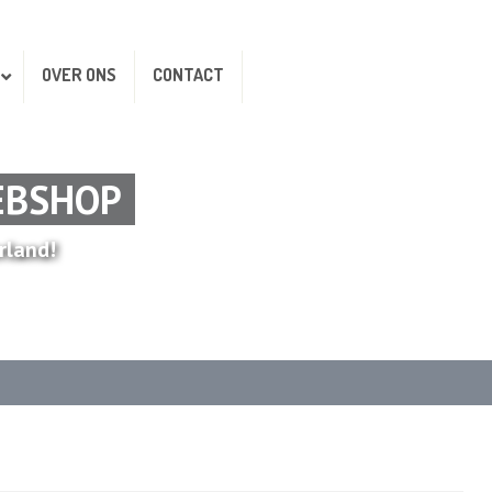
OVER ONS
CONTACT
EBSHOP
rland!