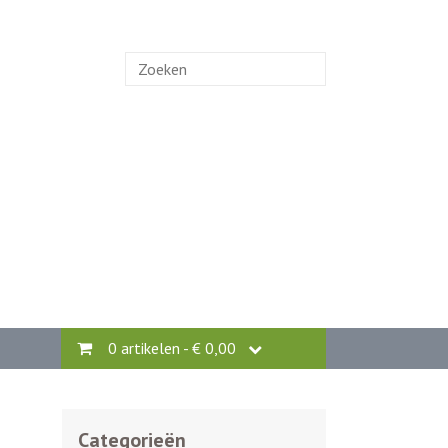
Zoek
naar:
0 artikelen -
€
0,00
Categorieën