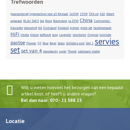
Trefwoorden
(vooroorlogse) typemachine voor a3-formaat
2x35W
135W
394 cm
A10
Albert
China
apparaat
BLAU SAKS
bol
Bone
Boomstam
ca.1930
Continental -
Klassieke
decoratief
dik
Duitsland
England
grenen
grote set
handgemaakt
HiFi
Intelia
Kleine
koffiezet
lang
Lavender
monitoren
Original
originele
servies
pastoe
Pioneer
Q3
Rose
Royal
Saeco
Schilders ezel
Seit 1
set
set van 4
standaards
super
Thonet
zeldzaam model
Wilt u weten hoeveel het bezorgen van een bepaald
artikel kost, of heeft u andere vragen?
Bel dan naar: 070 - 21 588 23
Locatie