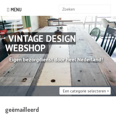
Zoek
MENU
naar:
VINTAGE DESIGN
WEBSHOP
Eigen bezorgdienst door heel Nederland!
Een categorie selecteren
geëmailleerd