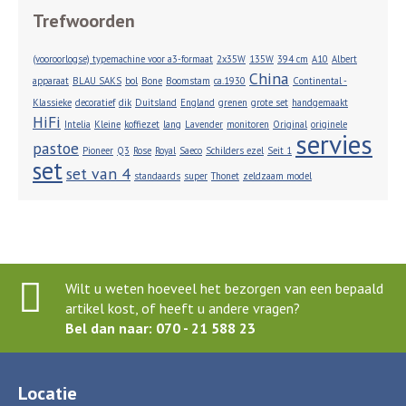
Trefwoorden
(vooroorlogse) typemachine voor a3-formaat
2x35W
135W
394 cm
A10
Albert
China
apparaat
BLAU SAKS
bol
Bone
Boomstam
ca.1930
Continental -
Klassieke
decoratief
dik
Duitsland
England
grenen
grote set
handgemaakt
HiFi
Intelia
Kleine
koffiezet
lang
Lavender
monitoren
Original
originele
servies
pastoe
Pioneer
Q3
Rose
Royal
Saeco
Schilders ezel
Seit 1
set
set van 4
standaards
super
Thonet
zeldzaam model
Wilt u weten hoeveel het bezorgen van een bepaald
artikel kost, of heeft u andere vragen?
Bel dan naar: 070 - 21 588 23
Locatie