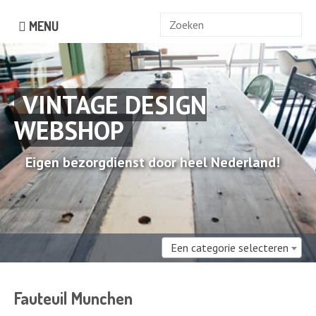
Zoek
MENU
naar:
VINTAGE DESIGN
WEBSHOP
Eigen bezorgdienst door heel Nederland!
Een categorie selecteren
Fauteuil Munchen