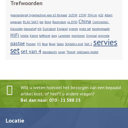
Trefwoorden
(vooroorlogse) typemachine voor a3-formaat
2x35W
135W
394 cm
A10
Albert
China
apparaat
BLAU SAKS
bol
Bone
Boomstam
ca.1930
Continental -
Klassieke
decoratief
dik
Duitsland
England
grenen
grote set
handgemaakt
HiFi
Intelia
Kleine
koffiezet
lang
Lavender
monitoren
Original
originele
servies
pastoe
Pioneer
Q3
Rose
Royal
Saeco
Schilders ezel
Seit 1
set
set van 4
standaards
super
Thonet
zeldzaam model
Wilt u weten hoeveel het bezorgen van een bepaald
artikel kost, of heeft u andere vragen?
Bel dan naar: 070 - 21 588 23
Locatie