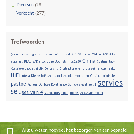
Diversen
(28)
Verkocht
(277)
Trefwoorden
(vooroorlogse) typemachine voor a3-formaat
2x35W
135W
394 cm
A10
Albert
China
apparaat
BLAU SAKS
bol
Bone
Boomstam
ca.1930
Continental -
Klassieke
decoratief
dik
Duitsland
England
grenen
grote set
handgemaakt
HiFi
Intelia
Kleine
koffiezet
lang
Lavender
monitoren
Original
originele
servies
pastoe
Pioneer
Q3
Rose
Royal
Saeco
Schilders ezel
Seit 1
set
set van 4
standaards
super
Thonet
zeldzaam model
Wilt u weten hoeveel het bezorgen van een bepaald