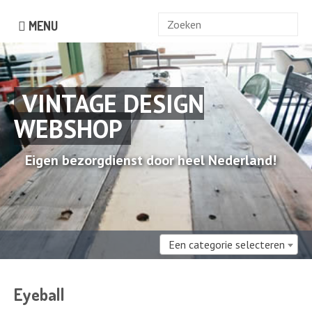
Zoek
MENU
naar:
VINTAGE DESIGN
WEBSHOP
Eigen bezorgdienst door heel Nederland!
Een categorie selecteren
Eyeball