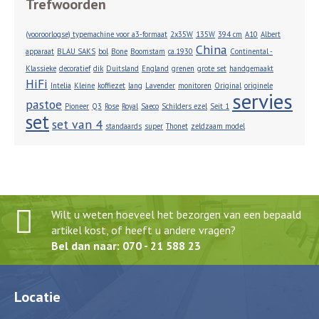
Trefwoorden
(vooroorlogse) typemachine voor a3-formaat
2x35W
135W
394 cm
A10
Albert
China
apparaat
BLAU SAKS
bol
Bone
Boomstam
ca.1930
Continental -
Klassieke
decoratief
dik
Duitsland
England
grenen
grote set
handgemaakt
HiFi
Intelia
Kleine
koffiezet
lang
Lavender
monitoren
Original
originele
servies
pastoe
Pioneer
Q3
Rose
Royal
Saeco
Schilders ezel
Seit 1
set
set van 4
standaards
super
Thonet
zeldzaam model
Wilt u weten hoeveel het bezorgen van een bepaald
artikel kost, of heeft u andere vragen?
Bel dan naar: 070 - 21 588 23
Locatie