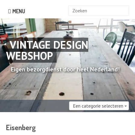
Zoek
MENU
naar:
VINTAGE DESIGN
WEBSHOP
Eigen bezorgdienst door heel Nederland!
Een categorie selecteren
Eisenberg