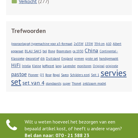
Verkocht
(277)
Trefwoorden
(vooroorlogse) typemachine voor a3-formaat
2x35W
135W
394 cm
A10
Albert
China
apparaat
BLAU SAKS
bol
Bone
Boomstam
ca.1930
Continental -
Klassieke
decoratief
dik
Duitsland
England
grenen
grote set
handgemaakt
HiFi
Intelia
Kleine
koffiezet
lang
Lavender
monitoren
Original
originele
servies
pastoe
Pioneer
Q3
Rose
Royal
Saeco
Schilders ezel
Seit 1
set
set van 4
standaards
super
Thonet
zeldzaam model
Wilt u weten hoeveel het bezorgen van een
bepaald artikel kost, of heeft u andere vragen?
Bel dan naar: 070 - 21 588 23