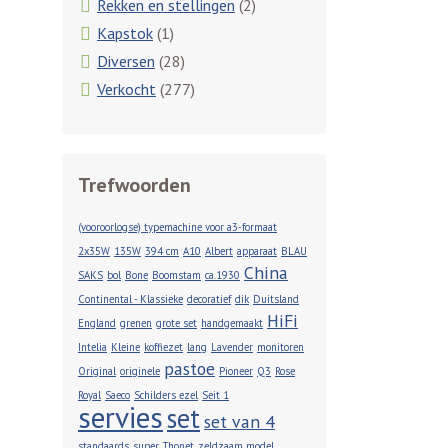
Rekken en stellingen
(2)
Kapstok
(1)
Diversen
(28)
Verkocht
(277)
Trefwoorden
(vooroorlogse) typemachine voor a3-formaat
2x35W
135W
394 cm
A10
Albert
apparaat
BLAU
China
SAKS
bol
Bone
Boomstam
ca.1930
Continental - Klassieke
decoratief
dik
Duitsland
HiFi
England
grenen
grote set
handgemaakt
Intelia
Kleine
koffiezet
lang
Lavender
monitoren
pastoe
Original
originele
Pioneer
Q3
Rose
Royal
Saeco
Schilders ezel
Seit 1
servies
set
set van 4
standaards
super
Thonet
zeldzaam model