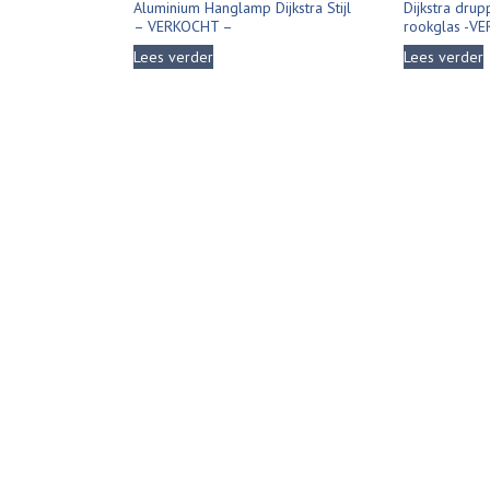
Aluminium Hanglamp Dijkstra Stijl
Dijkstra dru
– VERKOCHT –
rookglas -V
Lees verder
Lees verder