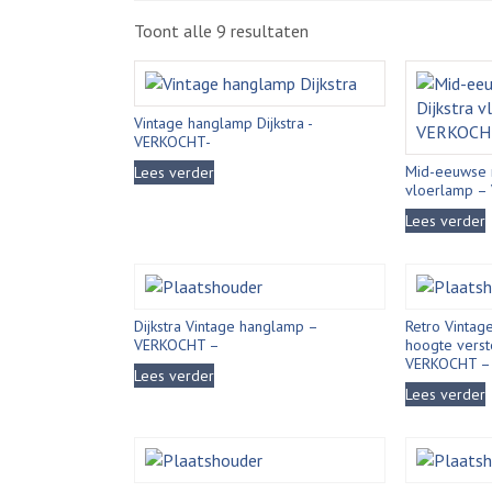
Gesorteerd
Toont alle 9 resultaten
op
nieuwste
Vintage hanglamp Dijkstra -
VERKOCHT-
Mid-eeuwse 
Lees verder
vloerlamp –
Lees verder
Dijkstra Vintage hanglamp –
Retro Vintage
VERKOCHT –
hoogte verst
VERKOCHT –
Lees verder
Lees verder