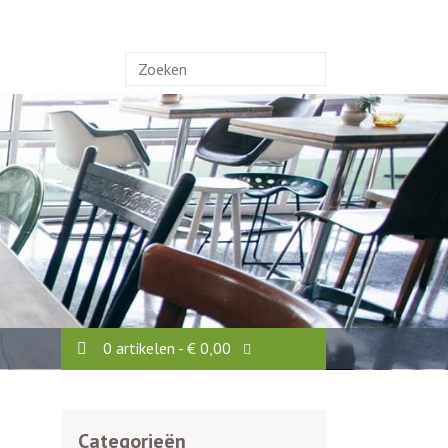
Zoek
naar:
0 artikelen -
€
0,00
Categorieën