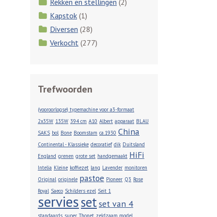
Rekken en stellingen
(2)
Kapstok
(1)
Diversen
(28)
Verkocht
(277)
Trefwoorden
(vooroorlogse) typemachine voor a3-formaat
2x35W
135W
394 cm
A10
Albert
apparaat
BLAU
China
SAKS
bol
Bone
Boomstam
ca.1930
Continental - Klassieke
decoratief
dik
Duitsland
HiFi
England
grenen
grote set
handgemaakt
Intelia
Kleine
koffiezet
lang
Lavender
monitoren
pastoe
Original
originele
Pioneer
Q3
Rose
Royal
Saeco
Schilders ezel
Seit 1
servies
set
set van 4
standaards
super
Thonet
zeldzaam model