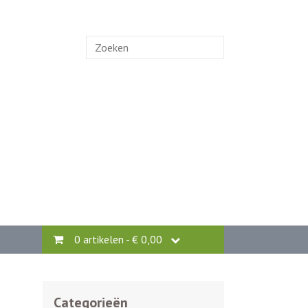
Zoek
naar:
0 artikelen -
€
0,00
Categorieën