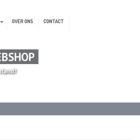
OVER ONS
CONTACT
EBSHOP
rland!