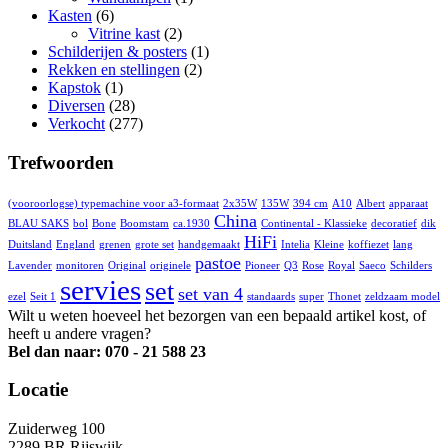
Kasten
(6)
Vitrine kast
(2)
Schilderijen & posters
(1)
Rekken en stellingen
(2)
Kapstok
(1)
Diversen
(28)
Verkocht
(277)
Trefwoorden
(vooroorlogse) typemachine voor a3-formaat
2x35W
135W
394 cm
A10
Albert
apparaat
China
BLAU SAKS
bol
Bone
Boomstam
ca.1930
Continental - Klassieke
decoratief
dik
HiFi
Duitsland
England
grenen
grote set
handgemaakt
Intelia
Kleine
koffiezet
lang
pastoe
Lavender
monitoren
Original
originele
Pioneer
Q3
Rose
Royal
Saeco
Schilders
servies
set
set van 4
ezel
Seit 1
standaards
super
Thonet
zeldzaam model
Wilt u weten hoeveel het bezorgen van een bepaald artikel kost, of
heeft u andere vragen?
Bel dan naar: 070 - 21 588 23
Locatie
Zuiderweg 100
2289 BR Rijswijk