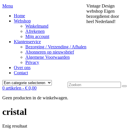
Menu
Vintage Design
webshop
Eigen
Home
bezorgdienst door
Webshop
heel Nederland!
Winkelmand
Afrekenen
Mijn account
Klantenservice
Bezorging / Verzending / Afhalen
Abonneren op nieuwsbrief
Algemene Voorwaarden
Privacy
Over ons
Contact
Zoek
0 artikelen -
€
0,00
naar:
Geen producten in de winkelwagen.
cristal
Enig resultaat