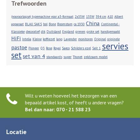
Trefwoorden
(vooroorlogse) typemachine voor a3-formaat
2x35W
135W
394 cm
A10
Albert
China
apparaat
BLAU SAKS
bol
Bone
Boomstam
ca.1930
Continental -
Klassieke
decoratief
dik
Duitsland
England
grenen
grote set
handgemaakt
HiFi
Intelia
Kleine
koffiezet
lang
Lavender
monitoren
Original
originele
servies
pastoe
Pioneer
Q3
Rose
Royal
Saeco
Schilders ezel
Seit 1
set
set van 4
standaards
super
Thonet
zeldzaam model
Wilt u weten hoeveel het bezorgen van een
bepaald artikel kost, of heeft u andere vragen?
Bel dan naar: 070 - 21 588 23
Locatie