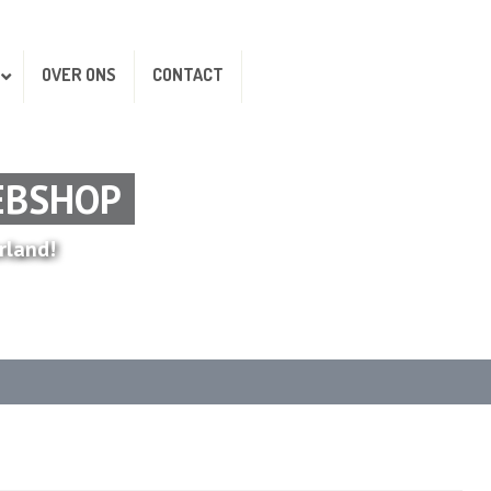
OVER ONS
CONTACT
EBSHOP
rland!