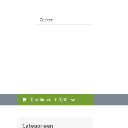
Zoek
naar:
0 artikelen -
€
0,00
Categorieën