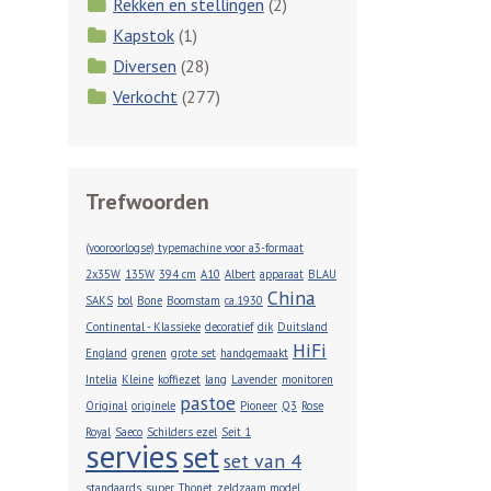
Rekken en stellingen
(2)
Kapstok
(1)
Diversen
(28)
Verkocht
(277)
Trefwoorden
(vooroorlogse) typemachine voor a3-formaat
2x35W
135W
394 cm
A10
Albert
apparaat
BLAU
China
SAKS
bol
Bone
Boomstam
ca.1930
Continental - Klassieke
decoratief
dik
Duitsland
HiFi
England
grenen
grote set
handgemaakt
Intelia
Kleine
koffiezet
lang
Lavender
monitoren
pastoe
Original
originele
Pioneer
Q3
Rose
Royal
Saeco
Schilders ezel
Seit 1
servies
set
set van 4
standaards
super
Thonet
zeldzaam model