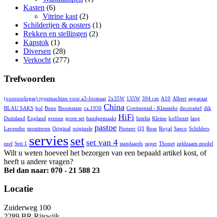
Kasten
(6)
Vitrine kast
(2)
Schilderijen & posters
(1)
Rekken en stellingen
(2)
Kapstok
(1)
Diversen
(28)
Verkocht
(277)
Trefwoorden
(vooroorlogse) typemachine voor a3-formaat
2x35W
135W
394 cm
A10
Albert
apparaat
China
BLAU SAKS
bol
Bone
Boomstam
ca.1930
Continental - Klassieke
decoratief
dik
HiFi
Duitsland
England
grenen
grote set
handgemaakt
Intelia
Kleine
koffiezet
lang
pastoe
Lavender
monitoren
Original
originele
Pioneer
Q3
Rose
Royal
Saeco
Schilders
servies
set
set van 4
ezel
Seit 1
standaards
super
Thonet
zeldzaam model
Wilt u weten hoeveel het bezorgen van een bepaald artikel kost, of
heeft u andere vragen?
Bel dan naar: 070 - 21 588 23
Locatie
Zuiderweg 100
2289 BR Rijswijk