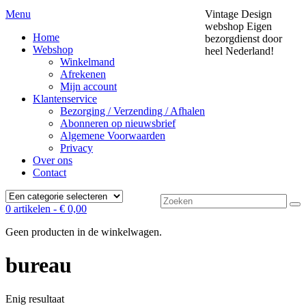
Menu
Vintage Design
webshop
Eigen
Home
bezorgdienst door
Webshop
heel Nederland!
Winkelmand
Afrekenen
Mijn account
Klantenservice
Bezorging / Verzending / Afhalen
Abonneren op nieuwsbrief
Algemene Voorwaarden
Privacy
Over ons
Contact
Zoek
0 artikelen -
€
0,00
naar:
Geen producten in de winkelwagen.
bureau
Enig resultaat