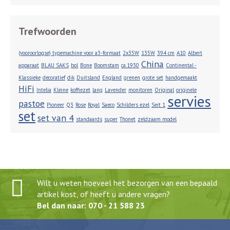
Trefwoorden
(vooroorlogse) typemachine voor a3-formaat
2x35W
135W
394 cm
A10
Albert
China
apparaat
BLAU SAKS
bol
Bone
Boomstam
ca.1930
Continental -
Klassieke
decoratief
dik
Duitsland
England
grenen
grote set
handgemaakt
HiFi
Intelia
Kleine
koffiezet
lang
Lavender
monitoren
Original
originele
servies
pastoe
Pioneer
Q3
Rose
Royal
Saeco
Schilders ezel
Seit 1
set
set van 4
standaards
super
Thonet
zeldzaam model
Wilt u weten hoeveel het bezorgen van een bepaald
artikel kost, of heeft u andere vragen?
Bel dan naar: 070 - 21 588 23