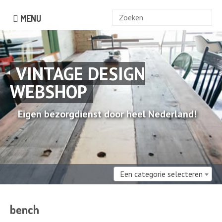
Zoek
MENU
naar:
VINTAGE DESIGN
WEBSHOP
Eigen bezorgdienst door heel Nederland!
Een categorie selecteren
bench