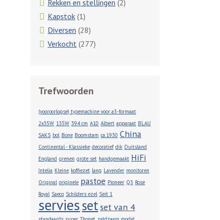
Rekken en stellingen
(2)
Kapstok
(1)
Diversen
(28)
Verkocht
(277)
Trefwoorden
(vooroorlogse) typemachine voor a3-formaat
2x35W
135W
394 cm
A10
Albert
apparaat
BLAU
China
SAKS
bol
Bone
Boomstam
ca.1930
Continental - Klassieke
decoratief
dik
Duitsland
HiFi
England
grenen
grote set
handgemaakt
Intelia
Kleine
koffiezet
lang
Lavender
monitoren
pastoe
Original
originele
Pioneer
Q3
Rose
Royal
Saeco
Schilders ezel
Seit 1
servies
set
set van 4
standaards
super
Thonet
zeldzaam model