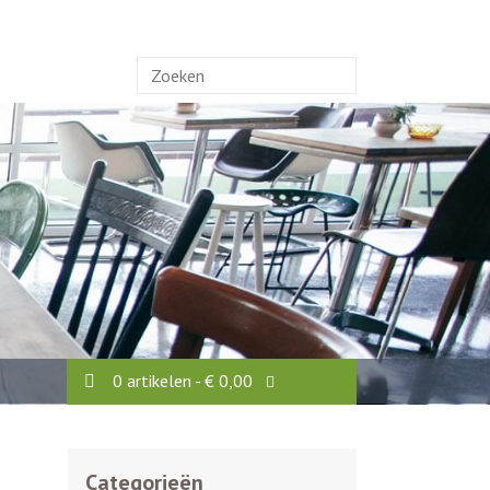
Zoek
naar:
0 artikelen -
€
0,00
Categorieën