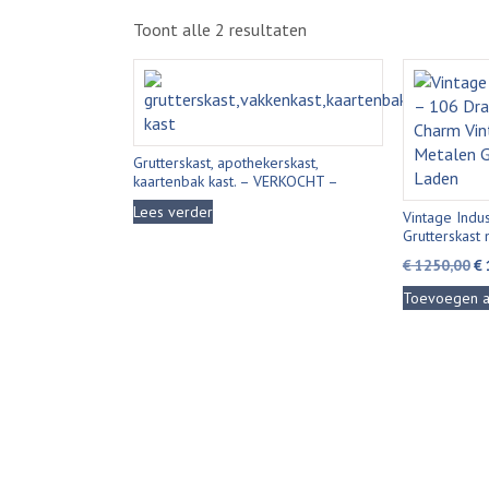
Gesorteerd
Toont alle 2 resultaten
op
nieuwste
Grutterskast, apothekerskast,
kaartenbak kast. – VERKOCHT –
Lees verder
Vintage Indu
Grutterskast
Oo
€
1250,00
€
pr
Toevoegen a
wa
€ 