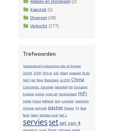
Rekken en stellingen
(2)
Kapstok
(1)
Diversen
(28)
Verkocht
(277)
Trefwoorden
(vooroorlogse) typemachine voor a3-formaat
2x35W
135W
394 cm
A10
Albert
apparaat
BLAU
China
SAKS
bol
Bone
Boomstam
ca.1930
Continental - Klassieke
decoratief
dik
Duitsland
HiFi
England
grenen
grote set
handgemaakt
Intelia
Kleine
koffiezet
lang
Lavender
monitoren
pastoe
Original
originele
Pioneer
Q3
Rose
Royal
Saeco
Schilders ezel
Seit 1
servies
set
set van 4
standaards
super
Thonet
zeldzaam model