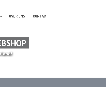
OVER ONS
CONTACT
EBSHOP
rland!