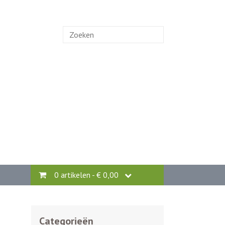
Zoek
naar:
0 artikelen -
€
0,00
Categorieën