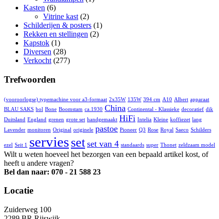
Kasten
(6)
Vitrine kast
(2)
Schilderijen & posters
(1)
Rekken en stellingen
(2)
Kapstok
(1)
Diversen
(28)
Verkocht
(277)
Trefwoorden
(vooroorlogse) typemachine voor a3-formaat
2x35W
135W
394 cm
A10
Albert
apparaat
China
BLAU SAKS
bol
Bone
Boomstam
ca.1930
Continental - Klassieke
decoratief
dik
HiFi
Duitsland
England
grenen
grote set
handgemaakt
Intelia
Kleine
koffiezet
lang
pastoe
Lavender
monitoren
Original
originele
Pioneer
Q3
Rose
Royal
Saeco
Schilders
servies
set
set van 4
ezel
Seit 1
standaards
super
Thonet
zeldzaam model
Wilt u weten hoeveel het bezorgen van een bepaald artikel kost, of
heeft u andere vragen?
Bel dan naar: 070 - 21 588 23
Locatie
Zuiderweg 100
2289 BR Rijswijk