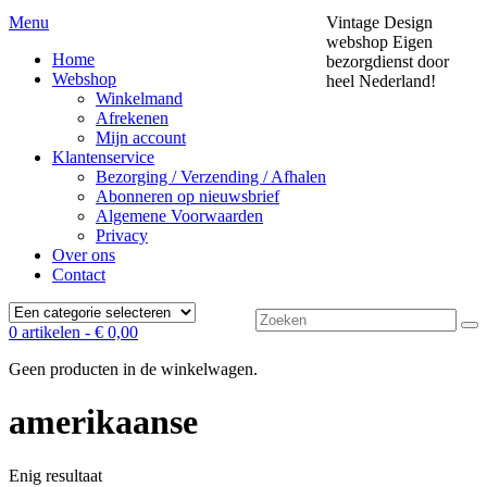
Menu
Vintage Design
webshop
Eigen
Home
bezorgdienst door
Webshop
heel Nederland!
Winkelmand
Afrekenen
Mijn account
Klantenservice
Bezorging / Verzending / Afhalen
Abonneren op nieuwsbrief
Algemene Voorwaarden
Privacy
Over ons
Contact
Zoek
0 artikelen -
€
0,00
naar:
Geen producten in de winkelwagen.
amerikaanse
Enig resultaat