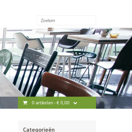
Zoek
naar:
0 artikelen -
€
0,00
Categorieën