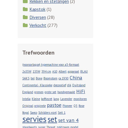
Rekken en stellingen
(2)
Kapstok
(1)
Diversen
(28)
Verkocht
(277)
Trefwoorden
(vooroorlogse) typemachine voor a3-formaat
2x35W
135W
394 cm
A10
Albert
apparaat
BLAU
China
SAKS
bol
Bone
Boomstam
ca.1930
Continental - Klassieke
decoratief
dik
Duitsland
HiFi
England
grenen
grote set
handgemaakt
Intelia
Kleine
koffiezet
lang
Lavender
monitoren
pastoe
Original
originele
Pioneer
Q3
Rose
Royal
Saeco
Schilders ezel
Seit 1
servies
set
set van 4
standaards
super
Thonet
zeldzaam model