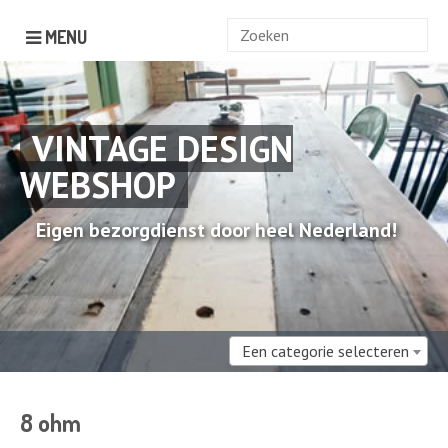
Zoek
MENU
naar:
VINTAGE DESIGN
WEBSHOP
Eigen bezorgdienst door heel Nederland!
Een categorie selecteren
8 ohm