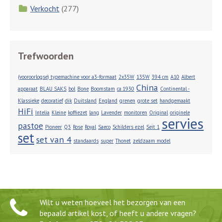
Verkocht
(277)
Trefwoorden
(vooroorlogse) typemachine voor a3-formaat
2x35W
135W
394 cm
A10
Albert
China
apparaat
BLAU SAKS
bol
Bone
Boomstam
ca.1930
Continental -
Klassieke
decoratief
dik
Duitsland
England
grenen
grote set
handgemaakt
HiFi
Intelia
Kleine
koffiezet
lang
Lavender
monitoren
Original
originele
servies
pastoe
Pioneer
Q3
Rose
Royal
Saeco
Schilders ezel
Seit 1
set
set van 4
standaards
super
Thonet
zeldzaam model
Wilt u weten hoeveel het bezorgen van een
bepaald artikel kost, of heeft u andere vragen?