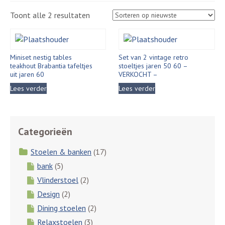
Gesorteerd
Toont alle 2 resultaten
op
nieuwste
Miniset nestig tables
Set van 2 vintage retro
teakhout Brabantia tafeltjes
stoeltjes jaren 50 60 –
uit jaren 60
VERKOCHT –
Lees verder
Lees verder
Categorieën
Stoelen & banken
(17)
bank
(5)
Vlinderstoel
(2)
Design
(2)
Dining stoelen
(2)
Relaxstoelen
(3)