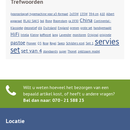
Trefwoorden
(vooroorlogse) typemachine voor a3-formaat
2x35W
135W
394 cm
A10
Albert
China
apparaat
BLAU SAKS
bol
Bone
Boomstam
ca.1930
Continental -
Klassieke
decoratief
dik
Duitsland
England
grenen
grote set
handgemaakt
HiFi
Intelia
Kleine
koffiezet
lang
Lavender
monitoren
Original
originele
servies
pastoe
Pioneer
Q3
Rose
Royal
Saeco
Schilders ezel
Seit 1
set
set van 4
standaards
super
Thonet
zeldzaam model
Wilt u weten hoeveel het bezorgen van een
bepaald artikel kost, of heeft u andere vragen?
Bel dan naar: 070 - 21 588 23
Locatie