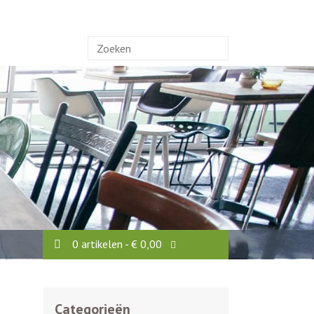
Zoek
naar:
0 artikelen -
€
0,00
Categorieën