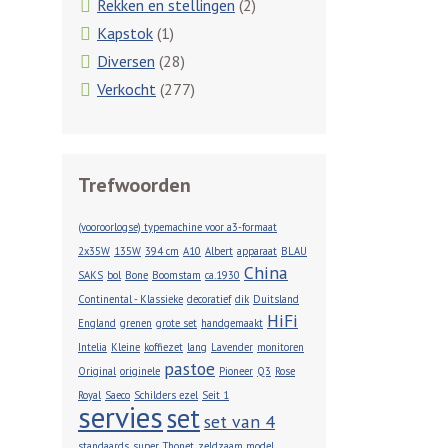
Rekken en stellingen
(2)
Kapstok
(1)
Diversen
(28)
Verkocht
(277)
Trefwoorden
(vooroorlogse) typemachine voor a3-formaat
2x35W
135W
394 cm
A10
Albert
apparaat
BLAU
China
SAKS
bol
Bone
Boomstam
ca.1930
Continental - Klassieke
decoratief
dik
Duitsland
HiFi
England
grenen
grote set
handgemaakt
Intelia
Kleine
koffiezet
lang
Lavender
monitoren
pastoe
Original
originele
Pioneer
Q3
Rose
Royal
Saeco
Schilders ezel
Seit 1
servies
set
set van 4
standaards
super
Thonet
zeldzaam model