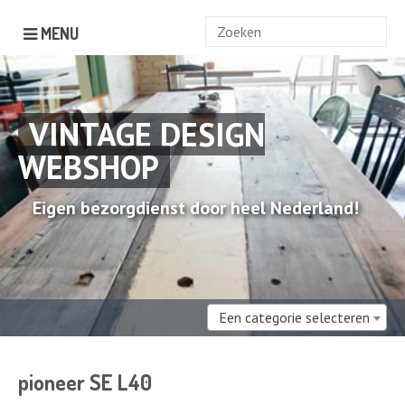
Zoek
MENU
naar:
VINTAGE DESIGN
WEBSHOP
Eigen bezorgdienst door heel Nederland!
Een categorie selecteren
pioneer SE L40