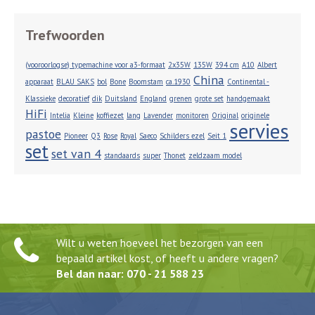
Trefwoorden
(vooroorlogse) typemachine voor a3-formaat
2x35W
135W
394 cm
A10
Albert
China
apparaat
BLAU SAKS
bol
Bone
Boomstam
ca.1930
Continental -
Klassieke
decoratief
dik
Duitsland
England
grenen
grote set
handgemaakt
HiFi
Intelia
Kleine
koffiezet
lang
Lavender
monitoren
Original
originele
servies
pastoe
Pioneer
Q3
Rose
Royal
Saeco
Schilders ezel
Seit 1
set
set van 4
standaards
super
Thonet
zeldzaam model
Wilt u weten hoeveel het bezorgen van een
bepaald artikel kost, of heeft u andere vragen?
Bel dan naar: 070 - 21 588 23